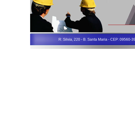
R: Silvia, 220 - B. Santa Maria - CEP: 09560-