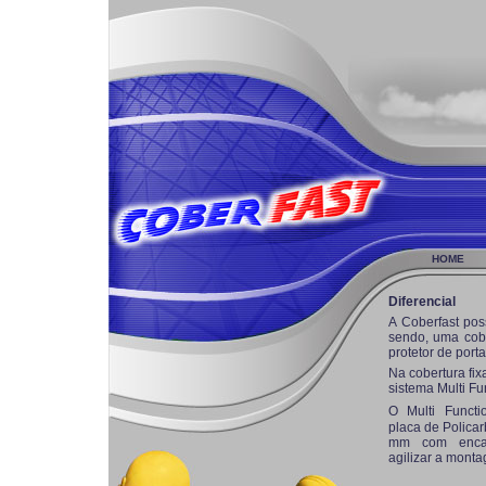
HOME
Diferencial
A Coberfast poss
sendo, uma cobe
protetor de porta
Na cobertura fi
sistema Multi Fu
O Multi Funct
placa de Policar
mm com encai
agilizar a mont